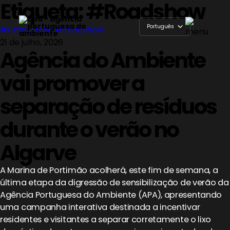
Etiqueta:
#Roadshow
Skip
to
Português
#Campanha
#Roadshow
content
21 de julho, 2026
English
Agência do Ambiente
vai promover a
separação de resíduos
durante o verão no
Algarve
A Marina de Portimão acolherá, este fim de semana, a
última etapa da digressão de sensibilização de verão da
Agência Portuguesa do Ambiente (APA), apresentando
uma campanha interativa destinada a incentivar
residentes e visitantes a separar corretamente o lixo