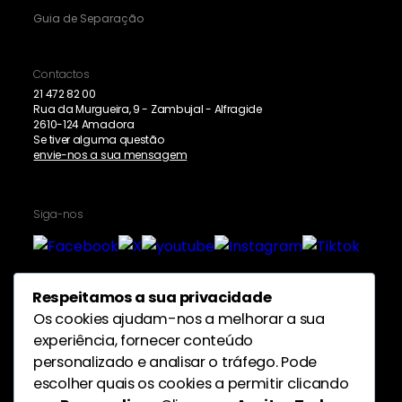
Guia de Separação
Contactos
21 472 82 00
Rua da Murgueira, 9 - Zambujal - Alfragide
2610-124 Amadora
Se tiver alguma questão
envie-nos a sua mensagem
Siga-nos
Respeitamos a sua privacidade
Proteção de dados pessoais
Os cookies ajudam-nos a melhorar a sua
experiência, fornecer conteúdo
personalizado e analisar o tráfego. Pode
escolher quais os cookies a permitir clicando