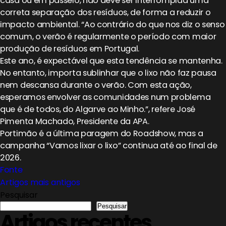
casa ou em passeio, não deve ser interrompida uma
correta separação dos resíduos, de forma a reduzir o
impacto ambiental. “Ao contrário do que nos diz o senso
comum, o verão é regularmente o período com maior
produção de resíduos em Portugal.
Este ano, é expectável que esta tendência se mantenha.
No entanto, importa sublinhar que o lixo não faz pausa
nem descansa durante o verão. Com esta ação,
esperamos envolver as comunidades num problema
que é de todos, do Algarve ao Minho.”, refere José
Pimenta Machado, Presidente da APA.
Portimão é a última paragem do Roadshow, mas a
campanha “Vamos lixar o lixo” continua até ao final de
2026.
Fonte
Navegação
Artigos mais antigos
Pesquisar
de
Pesquisar
Artigos recentes