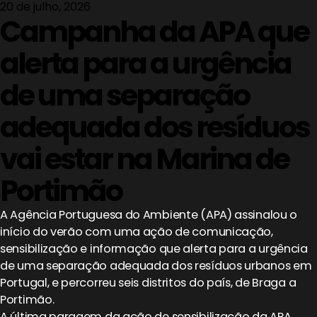
20 de julho, 2026
Campanha da APA que
alerta para a urgência
de uma separação
adequada dos resíduos
vai estar na Marina de
Portimão
A Agência Portuguesa do Ambiente (APA) assinalou o
início do verão com uma ação de comunicação,
sensibilização e informação que alerta para a urgência
de uma separação adequada dos resíduos urbanos em
Portugal, e percorreu seis distritos do país, de Braga a
Portimão.
A última paragem da ação de sensibilização da APA