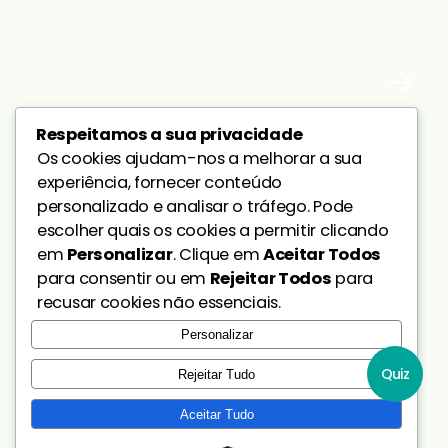
Respeitamos a sua privacidade
Os cookies ajudam-nos a melhorar a sua
Começa
por
experiência, fornecer conteúdo
personalizado e analisar o tráfego. Pode
reciclar
as
escolher quais os cookies a permitir clicando
em
Personalizar
. Clique em
Aceitar Todos
desculpas.
para consentir ou em
Rejeitar Todos
para
recusar cookies não essenciais.
Personalizar
Quiz
Saber mais
Rejeitar Tudo
Aceitar Tudo