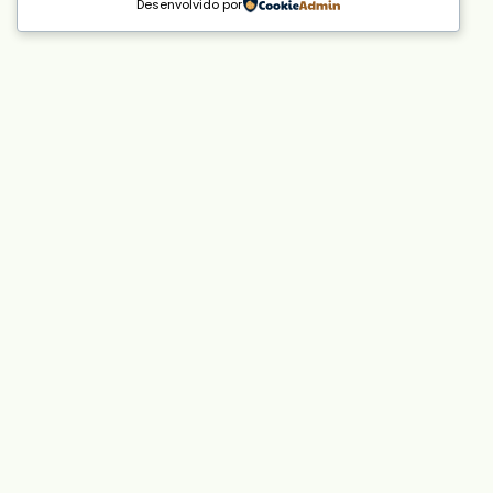
Desenvolvido por
Vamos lixar o lixo
Vamos separar o
lixo
antes que o
futuro se lixe.
“Vamos Lixar o Lixo” é uma convocatória. Uma
forma direta, energética e sem rodeios de dizer
que o problema do lixo que produzimos nas
nossas casas não se resolve sozinho. A
campanha representa um movimento onde