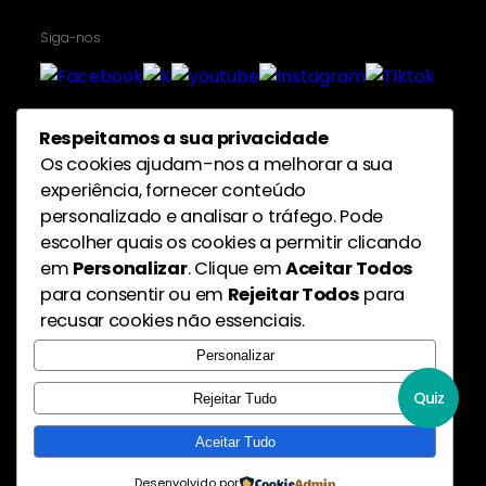
Siga-nos
Respeitamos a sua privacidade
Proteção de dados pessoais
Os cookies ajudam-nos a melhorar a sua
experiência, fornecer conteúdo
personalizado e analisar o tráfego. Pode
escolher quais os cookies a permitir clicando
em
Personalizar
. Clique em
Aceitar Todos
para consentir ou em
Rejeitar Todos
para
recusar cookies não essenciais.
Personalizar
Quiz
Rejeitar Tudo
Aceitar Tudo
Desenvolvido por