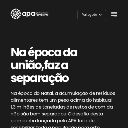
Skip
to
Português
content
English
Na época da
união,
faz a
separação
Na época do Natal, a acumulação de resíduos
alimentares tem um peso acima do habitual -
1,3 milhões de toneladas de restos de comida
não são bem separados. O desafio desta
campanha lançada pela APA foi a de
sensibilizar toda a população para este