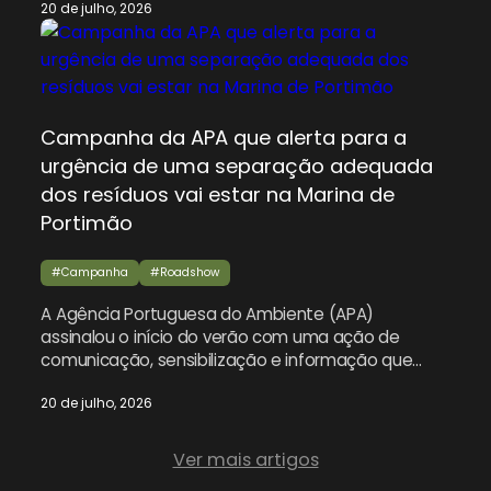
20 de julho, 2026
a correta separação dos resíduos urbanos durante
o verão. Integrada na campanha “Vamos Lixar o
Lixo”, a ação percorreu seis distritos do país, de
Braga a Portimão, […]
Campanha da APA que alerta para a
urgência de uma separação adequada
dos resíduos vai estar na Marina de
Portimão
#Campanha
#Roadshow
A Agência Portuguesa do Ambiente (APA)
assinalou o início do verão com uma ação de
comunicação, sensibilização e informação que
alerta para a urgência de uma separação
20 de julho, 2026
adequada dos resíduos urbanos em Portugal, e
percorreu seis distritos do país, de Braga a
Portimão. A última paragem da ação de
Ver mais artigos
sensibilização da APA neste verão é […]