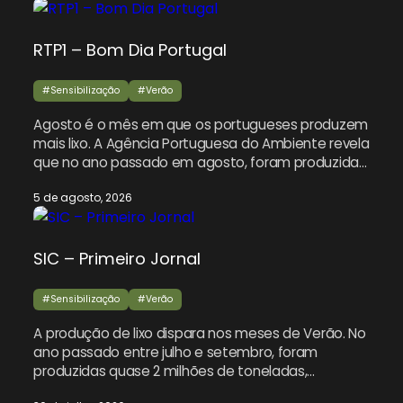
RTP1 – Bom Dia Portugal
#Sensibilização
#Verão
Agosto é o mês em que os portugueses produzem
mais lixo. A Agência Portuguesa do Ambiente revela
que no ano passado em agosto, foram produzidas
480 mil toneladas de resíduos urbanos. Conversa
5 de agosto, 2026
com o presidente da Agência Portuguesa do
Ambiente, José Pimenta Machado.
SIC – Primeiro Jornal
#Sensibilização
#Verão
A produção de lixo dispara nos meses de Verão. No
ano passado entre julho e setembro, foram
produzidas quase 2 milhões de toneladas,
sobretudo em agosto. A Agência Portuguesa do