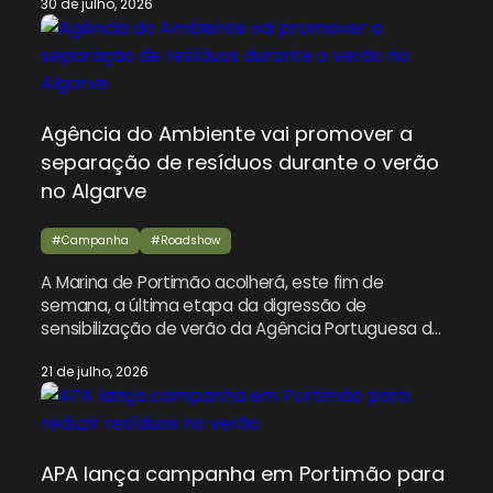
30 de julho, 2026
Ambiente sublinha a necessidade de não esquecer
a reciclagem, mesmo nos meses de
descanso.Declarações de José Pimenta Machado,
presidente da Agência Portuguesa do Ambiente.
Agência do Ambiente vai promover a
separação de resíduos durante o verão
no Algarve
#Campanha
#Roadshow
A Marina de Portimão acolherá, este fim de
semana, a última etapa da digressão de
sensibilização de verão da Agência Portuguesa do
Ambiente (APA), apresentando uma campanha
21 de julho, 2026
interativa destinada a incentivar residentes e
visitantes a separar corretamente o lixo doméstico
durante os meses mais movimentados do ano.
Esta iniciativa faz parte da campanha nacional
«Vamos […]
APA lança campanha em Portimão para