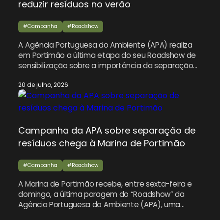
reduzir resíduos no verão
#Campanha
#Roadshow
A Agência Portuguesa do Ambiente (APA) realiza
em Portimão a última etapa do seu Roadshow de
sensibilização sobre a importância da separação
correta dos resíduos urbanos, entre sexta-feira e
20 de julho, 2026
domingo na Marina de Portimão. Esta iniciativa
insere-se na campanha “Vamos Lixar o Lixo” e
pretende envolver as comunidades locais na
promoção de comportamentos responsáveis,
especialmente […]
Campanha da APA sobre separação de
resíduos chega à Marina de Portimão
#Campanha
#Roadshow
A Marina de Portimão recebe, entre sexta-feira e
domingo, a última paragem do “Roadshow” da
Agência Portuguesa do Ambiente (APA), uma
iniciativa destinada a sensibilizar a população para