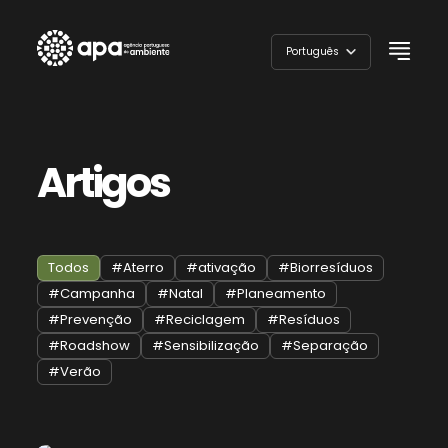
Skip
to
Português
content
English
Artigos
Todos
#Aterro
#ativação
#Biorresíduos
#Campanha
#Natal
#Planeamento
#Prevenção
#Reciclagem
#Resíduos
#Roadshow
#Sensibilização
#Separação
#Verão