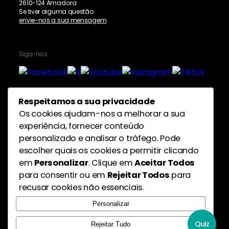
2610-124 Amadora
Se tiver alguma questão
envie-nos a sua mensagem
Siga-nos
Respeitamos a sua privacidade
Proteção de dados pessoais
Os cookies ajudam-nos a melhorar a sua
experiência, fornecer conteúdo
personalizado e analisar o tráfego. Pode
escolher quais os cookies a permitir clicando
em
Personalizar
. Clique em
Aceitar Todos
para consentir ou em
Rejeitar Todos
para
recusar cookies não essenciais.
Personalizar
Quiz
Rejeitar Tudo