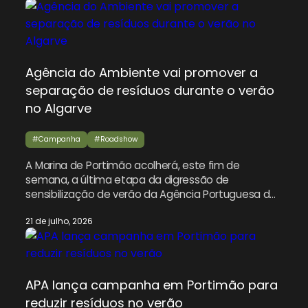
Agência do Ambiente vai promover a
separação de resíduos durante o verão
no Algarve
#Campanha
#Roadshow
A Marina de Portimão acolherá, este fim de
semana, a última etapa da digressão de
sensibilização de verão da Agência Portuguesa do
Ambiente (APA), apresentando uma campanha
21 de julho, 2026
interativa destinada a incentivar residentes e
visitantes a separar corretamente o lixo doméstico
durante os meses mais movimentados do ano.
Esta iniciativa faz parte da campanha nacional
«Vamos […]
APA lança campanha em Portimão para
reduzir resíduos no verão