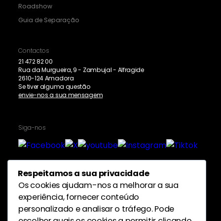
Roadshow
Guia de Separação
Contactos
21 472 82 00
Rua da Murgueira, 9 - Zambujal - Alfragide
2610-124 Amadora
Se tiver alguma questão
envie-nos a sua mensagem
Siga-nos
Respeitamos a sua privacidade
Proteção de dados pessoais
Os cookies ajudam-nos a melhorar a sua
experiência, fornecer conteúdo
personalizado e analisar o tráfego. Pode
escolher quais os cookies a permitir clicando