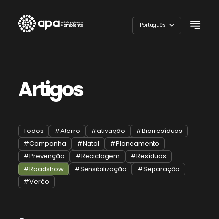
Skip
to
Português
content
English
Artigos
Todos
#Aterro
#ativação
#Biorresíduos
#Campanha
#Natal
#Planeamento
#Prevenção
#Reciclagem
#Resíduos
#Roadshow
#Sensibilização
#Separação
#Verão