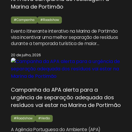
Marina de Portimão
#Campanha
#Roadshow
Evento itinerante interativo na Marina de Portimão
visa incentivar uma melhor separação de resíduos
durante a temporada turística de maior
movimento no Algarve. A Agência Portuguesa do
20 de julho, 2026
Ambiente (APA) traz a sua campanha nacional
“Vamos Lixar o Lixo” à Marina de Portimão neste fim
de semana, incentivando moradores e turistas a
reciclar mais, à medida […]
Campanha da APA alerta para a
urgência de separação adequada dos
resíduos vai estar na Marina de Portimão
#Roadshow
#Verão
A Agência Portuguesa do Ambiente (APA)