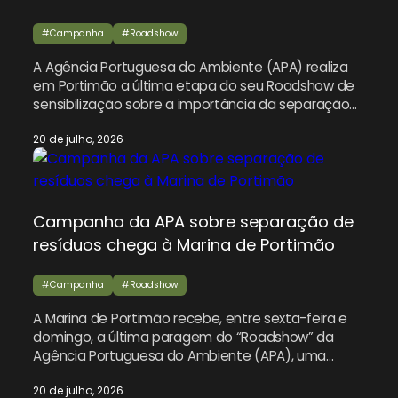
#Campanha
#Roadshow
A Agência Portuguesa do Ambiente (APA) realiza
em Portimão a última etapa do seu Roadshow de
sensibilização sobre a importância da separação
correta dos resíduos urbanos, entre sexta-feira e
20 de julho, 2026
domingo na Marina de Portimão. Esta iniciativa
insere-se na campanha “Vamos Lixar o Lixo” e
pretende envolver as comunidades locais na
promoção de comportamentos responsáveis,
especialmente […]
Campanha da APA sobre separação de
resíduos chega à Marina de Portimão
#Campanha
#Roadshow
A Marina de Portimão recebe, entre sexta-feira e
domingo, a última paragem do “Roadshow” da
Agência Portuguesa do Ambiente (APA), uma
iniciativa destinada a sensibilizar a população para
20 de julho, 2026
a correta separação dos resíduos urbanos durante