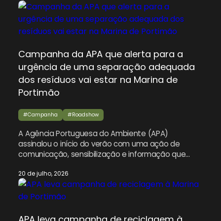
o verão. Integrada na campanha “Vamos Lixar o
Lixo”, a ação percorreu seis distritos do país, de
Braga a Portimão, […]
Campanha da APA que alerta para a
urgência de uma separação adequada
dos resíduos vai estar na Marina de
Portimão
#Campanha
#Roadshow
A Agência Portuguesa do Ambiente (APA)
assinalou o início do verão com uma ação de
comunicação, sensibilização e informação que
alerta para a urgência de uma separação
20 de julho, 2026
adequada dos resíduos urbanos em Portugal, e
percorreu seis distritos do país, de Braga a
Portimão. A última paragem da ação de
sensibilização da APA neste verão é […]
APA leva campanha de reciclagem à