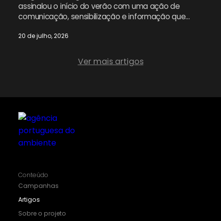
assinalou o início do verão com uma ação de
comunicação, sensibilização e informação que
alerta para a urgência de uma separação
20 de julho, 2026
adequada dos resíduos urbanos em Portugal, e
percorreu seis distritos do país, de Braga a
Portimão. A última paragem da ação de
Ver mais artigos
sensibilização da APA neste verão é […]
Conteúdo
Campanhas
Artigos
Sobre o projeto