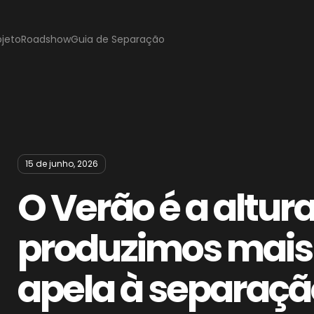
ojeto
Roadshow
Guia de Separação
15 de junho, 2026
O Verão é a altur
produzimos mais 
apela à separação