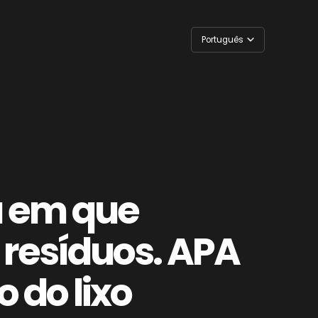
Português
English
a em que
resíduos. APA
 do lixo