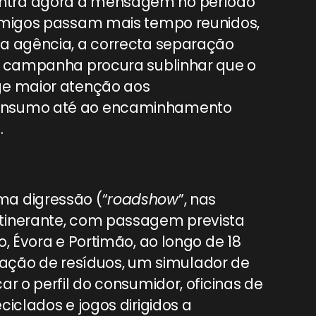
ntra agora a mensagem no período
 amigos passam mais tempo reunidos,
 a agência, a correcta separação
 A campanha procura sublinhar que o
ge maior atenção aos
consumo até ao encaminhamento
.
ma digressão (“
roadshow
”, nas
tinerante, com passagem prevista
, Évora e Portimão, ao longo de 18
paração de resíduos, um simulador de
r o perfil do consumidor, oficinas de
iclados e jogos dirigidos a