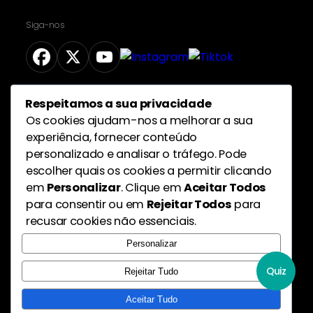
Siga-nos
Respeitamos a sua privacidade
Proteção de dados pessoais
Os cookies ajudam-nos a melhorar a sua
experiência, fornecer conteúdo
personalizado e analisar o tráfego. Pode
escolher quais os cookies a permitir clicando
em
Personalizar
. Clique em
Aceitar Todos
para consentir ou em
Rejeitar Todos
para
recusar cookies não essenciais.
Personalizar
Quiz
Rejeitar Tudo
Aceitar Tudo