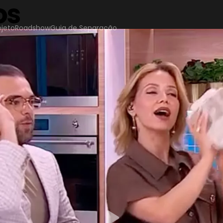
os
ojeto
Roadshow
Guia de Separação