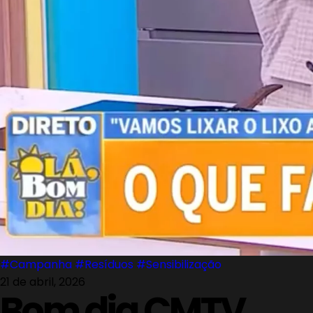
#Campanha
#Resíduos
#Sensibilização
21 de abril, 2026
Bom dia CMTV