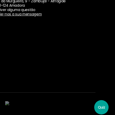
 da Murgueira, 9 - Zambujal - Alfragide
0-124 Amadora
tiver alguma questão
ie-nos a sua mensagem
Quiz