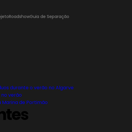
ojeto
Roadshow
Guia de Separação
uos durante o verão no Algarve
 no verão
 Marina de Portimão
ntes