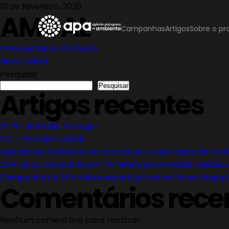
Skip
10 de fevereiro, 2026
AMCAL
to
Campanhas
Artigos
Sobre o pr
content
Navegação
Previous:
Deco ProTeste
Next:
ESGRA
de
Pesquisar
Pesquisar
Artigos recentes
artigos
RTP1 – Bom Dia Portugal
SIC – Primeiro Jornal
Agência do Ambiente vai promover a separação de resíd
APA lança campanha em Portimão para reduzir resíduos
Campanha da APA sobre separação de resíduos chega à
Comentários rece
Nenhum comentário para mostrar.