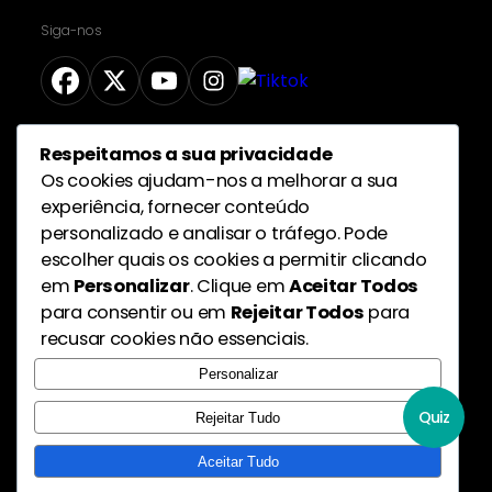
Siga-nos
Respeitamos a sua privacidade
Proteção de dados pessoais
Os cookies ajudam-nos a melhorar a sua
experiência, fornecer conteúdo
personalizado e analisar o tráfego. Pode
escolher quais os cookies a permitir clicando
em
Personalizar
. Clique em
Aceitar Todos
para consentir ou em
Rejeitar Todos
para
recusar cookies não essenciais.
Personalizar
Quiz
Rejeitar Tudo
Aceitar Tudo