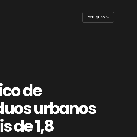
Português
English
ico de
duos urbanos
s de 1,8