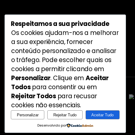
Respeitamos a sua privacidade
Siga-nos
Os cookies ajudam-nos a melhorar
a sua experiência, fornecer
conteúdo personalizado e analisar
o tráfego. Pode escolher quais os
Proteção de dados pessoais
cookies a permitir clicando em
Personalizar
. Clique em
Aceitar
Todos
para consentir ou em
Rejeitar Todos
para recusar
cookies não essenciais.
Personalizar
Rejeitar Tudo
Aceitar Tudo
Desenvolvido por