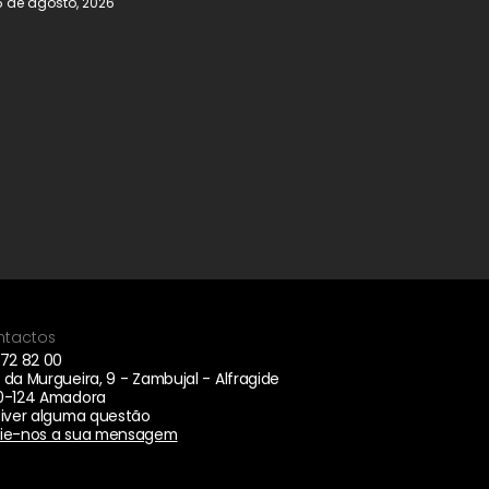
5 de agosto, 2026
ntactos
472 82 00
 da Murgueira, 9 - Zambujal - Alfragide
0-124 Amadora
tiver alguma questão
ie-nos a sua mensagem