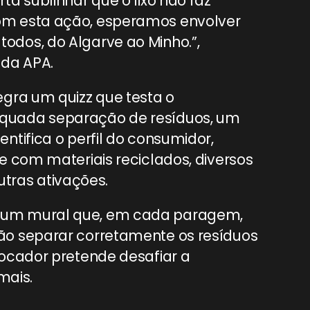
a sublinhar que o lixo não faz
om esta ação, esperamos envolver
dos, do Algarve ao Minho.”,
 da APA.
gra um quizz que testa o
quada separação de resíduos, um
tifica o perfil do consumidor,
e com materiais reciclados, diversos
outras ativações.
 um mural que, em cada paragem,
ão separar corretamente os resíduos
ocador pretende desafiar a
mais.