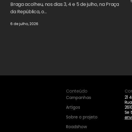
Braga acolheu, nos dias 3, 4 e 5 de julho, na Praça
da República, o…
6 de julho, 2026
Conteúdo
Co
21 
Campanhas
Rua
Artigos
261
Se 
Sobre o projeto
env
Roadshow