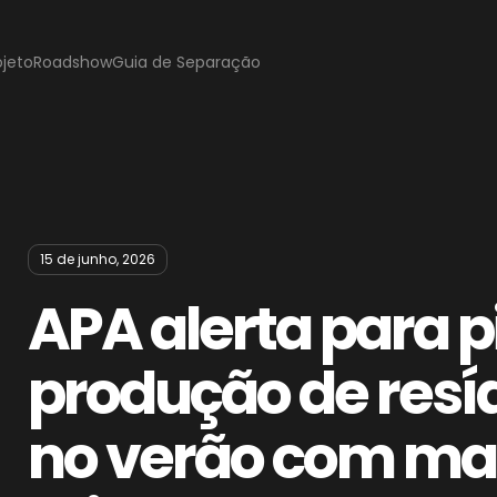
ojeto
Roadshow
Guia de Separação
15 de junho, 2026
APA alerta para p
produção de resí
no verão com mai