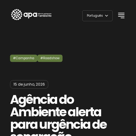
Skip
to
Português
content
English
#Campanha
#Roadshow
15 de junho, 2026
Agência do
Ambiente alerta
para urgência de