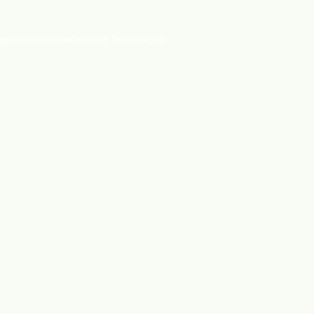
ojeto
Roadshow
Guia de Separação